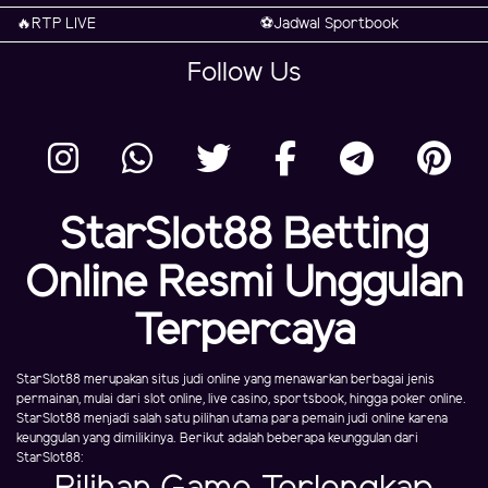
🔥RTP LIVE
⚽️Jadwal Sportbook
Follow Us
StarSlot88 Betting
Online Resmi Unggulan
Terpercaya
StarSlot88
merupakan situs judi online yang menawarkan berbagai jenis
permainan, mulai dari slot online, live casino, sportsbook, hingga poker online.
StarSlot88 menjadi salah satu pilihan utama para pemain judi online karena
keunggulan yang dimilikinya. Berikut adalah beberapa keunggulan dari
StarSlot88: