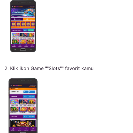
2. Klik ikon Game ""Slots"" favorit kamu