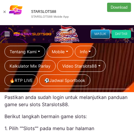
Download
×
STARSLOTS88
STARSLOTS88 Mobile App
MASUK
DAFTAR
Tentang Kami
Mobile
Info
Kalkulator Mix Parlay
Video Starslots88
🔥RTP LIVE
⚽️Jadwal Sportbook
Pastikan anda sudah login untuk melanjutkan panduan
game seru slots Starslots88.
Berikut langkah bermain game slots:
1. Pilih ""Slots"" pada menu bar halaman