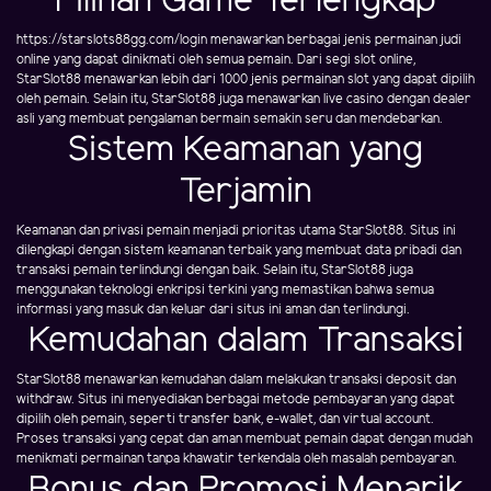
Pilihan Game Terlengkap
https://starslots88gg.com/login
menawarkan berbagai jenis permainan judi
online yang dapat dinikmati oleh semua pemain. Dari segi slot online,
StarSlot88 menawarkan lebih dari 1000 jenis permainan slot yang dapat dipilih
oleh pemain. Selain itu, StarSlot88 juga menawarkan live casino dengan dealer
asli yang membuat pengalaman bermain semakin seru dan mendebarkan.
Sistem Keamanan yang
Terjamin
Keamanan dan privasi pemain menjadi prioritas utama StarSlot88. Situs ini
dilengkapi dengan sistem keamanan terbaik yang membuat data pribadi dan
transaksi pemain terlindungi dengan baik. Selain itu, StarSlot88 juga
menggunakan teknologi enkripsi terkini yang memastikan bahwa semua
informasi yang masuk dan keluar dari situs ini aman dan terlindungi.
Kemudahan dalam Transaksi
StarSlot88 menawarkan kemudahan dalam melakukan transaksi deposit dan
withdraw. Situs ini menyediakan berbagai metode pembayaran yang dapat
dipilih oleh pemain, seperti transfer bank, e-wallet, dan virtual account.
Proses transaksi yang cepat dan aman membuat pemain dapat dengan mudah
menikmati permainan tanpa khawatir terkendala oleh masalah pembayaran.
Bonus dan Promosi Menarik