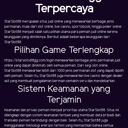
Terpercaya
StarSlot88
merupakan situs judi online yang menawarkan berbagai jenis
permainan, mulai dari slot online, live casino, sportsbook, hingga poker online.
StarSlot88 menjadi salah satu pilihan utama para pemain judi online karena
keunggulan yang dimilikinya. Berikut adalah beberapa keunggulan dari
StarSlot88:
Pilihan Game Terlengkap
https://starslots88gg.com/login
menawarkan berbagai jenis permainan judi
online yang dapat dinikmati oleh semua pemain. Dari segi slot online,
StarSlot88 menawarkan lebih dari 1000 jenis permainan slot yang dapat dipilih
oleh pemain. Selain itu, StarSlot88 juga menawarkan live casino dengan dealer
asli yang membuat pengalaman bermain semakin seru dan mendebarkan.
Sistem Keamanan yang
Terjamin
Keamanan dan privasi pemain menjadi prioritas utama StarSlot88. Situs ini
dilengkapi dengan sistem keamanan terbaik yang membuat data pribadi dan
transaksi pemain terlindungi dengan baik. Selain itu, StarSlot88 juga
menggunakan teknologi enkripsi terkini yang memastikan bahwa semua