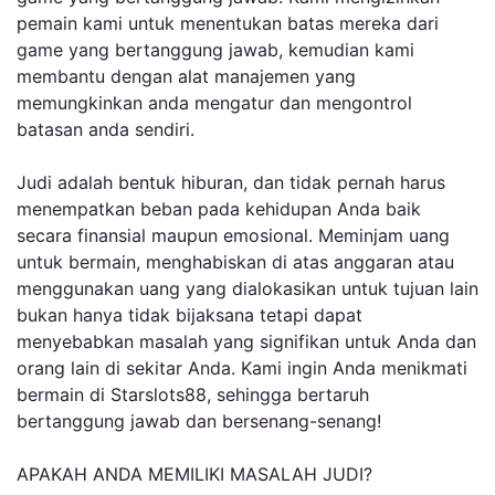
pemain kami untuk menentukan batas mereka dari
game yang bertanggung jawab, kemudian kami
membantu dengan alat manajemen yang
memungkinkan anda mengatur dan mengontrol
batasan anda sendiri.
Judi adalah bentuk hiburan, dan tidak pernah harus
menempatkan beban pada kehidupan Anda baik
secara finansial maupun emosional. Meminjam uang
untuk bermain, menghabiskan di atas anggaran atau
menggunakan uang yang dialokasikan untuk tujuan lain
bukan hanya tidak bijaksana tetapi dapat
menyebabkan masalah yang signifikan untuk Anda dan
orang lain di sekitar Anda. Kami ingin Anda menikmati
bermain di Starslots88, sehingga bertaruh
bertanggung jawab dan bersenang-senang!
APAKAH ANDA MEMILIKI MASALAH JUDI?