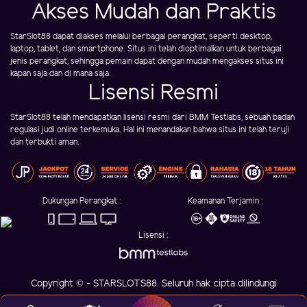
Akses Mudah dan Praktis
StarSlot88 dapat diakses melalui berbagai perangkat, seperti desktop,
laptop, tablet, dan smartphone. Situs ini telah dioptimalkan untuk berbagai
jenis perangkat, sehingga pemain dapat dengan mudah mengakses situs ini
kapan saja dan di mana saja.
Lisensi Resmi
StarSlot88 telah mendapatkan lisensi resmi dari BMM Testlabs, sebuah badan
regulasi judi online terkemuka. Hal ini menandakan bahwa situs ini telah teruji
dan terbukti aman.
Dukungan Perangkat :
Keamanan Terjamin :
Lisensi :
Copyright © - STARSLOTS88. Seluruh hak cipta dilindungi