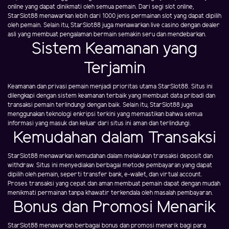
online yang dapat dinikmati oleh semua pemain. Dari segi slot online,
StarSlot88 menawarkan lebih dari 1000 jenis permainan slot yang dapat dipilih
oleh pemain. Selain itu, StarSlot88 juga menawarkan live casino dengan dealer
asli yang membuat pengalaman bermain semakin seru dan mendebarkan.
Sistem Keamanan yang
Terjamin
Keamanan dan privasi pemain menjadi prioritas utama StarSlot88. Situs ini
dilengkapi dengan sistem keamanan terbaik yang membuat data pribadi dan
transaksi pemain terlindungi dengan baik. Selain itu, StarSlot88 juga
menggunakan teknologi enkripsi terkini yang memastikan bahwa semua
informasi yang masuk dan keluar dari situs ini aman dan terlindungi.
Kemudahan dalam Transaksi
StarSlot88 menawarkan kemudahan dalam melakukan transaksi deposit dan
withdraw. Situs ini menyediakan berbagai metode pembayaran yang dapat
dipilih oleh pemain, seperti transfer bank, e-wallet, dan virtual account.
Proses transaksi yang cepat dan aman membuat pemain dapat dengan mudah
menikmati permainan tanpa khawatir terkendala oleh masalah pembayaran.
Bonus dan Promosi Menarik
StarSlot88 menawarkan berbagai bonus dan promosi menarik bagi para