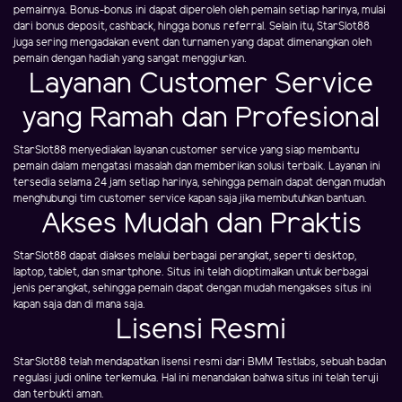
pemainnya. Bonus-bonus ini dapat diperoleh oleh pemain setiap harinya, mulai
dari bonus deposit, cashback, hingga bonus referral. Selain itu, StarSlot88
juga sering mengadakan event dan turnamen yang dapat dimenangkan oleh
pemain dengan hadiah yang sangat menggiurkan.
Layanan Customer Service
yang Ramah dan Profesional
StarSlot88 menyediakan layanan customer service yang siap membantu
pemain dalam mengatasi masalah dan memberikan solusi terbaik. Layanan ini
tersedia selama 24 jam setiap harinya, sehingga pemain dapat dengan mudah
menghubungi tim customer service kapan saja jika membutuhkan bantuan.
Akses Mudah dan Praktis
StarSlot88 dapat diakses melalui berbagai perangkat, seperti desktop,
laptop, tablet, dan smartphone. Situs ini telah dioptimalkan untuk berbagai
jenis perangkat, sehingga pemain dapat dengan mudah mengakses situs ini
kapan saja dan di mana saja.
Lisensi Resmi
StarSlot88 telah mendapatkan lisensi resmi dari BMM Testlabs, sebuah badan
regulasi judi online terkemuka. Hal ini menandakan bahwa situs ini telah teruji
dan terbukti aman.